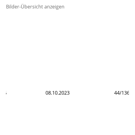
Bilder-Übersicht anzeigen
8.10.2023
44/136
08.10.